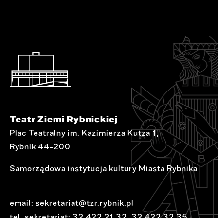
Teatr Ziemi Rybnickiej
Plac Teatralny im. Kazimierza Kutza 1,
Rybnik 44-200
Samorządowa instytucja kultury Miasta Rybnika
email:
sekretariat@tzr.rybnik.pl
tel. sekretariat:
32 422 21 32
,
32 422 32 35