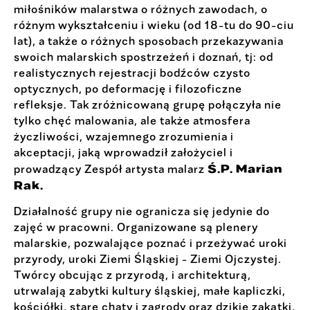
miłośników malarstwa o różnych zawodach, o
różnym wykształceniu i wieku (od 18-tu do 90-ciu
lat), a także o różnych sposobach przekazywania
swoich malarskich spostrzeżeń i doznań, tj: od
realistycznych rejestracji bodźców czysto
optycznych, po deformację i filozoficzne
refleksje. Tak zróżnicowaną grupę połączyła nie
tylko chęć malowania, ale także atmosfera
życzliwości, wzajemnego zrozumienia i
akceptacji, jaką wprowadził założyciel i
Ś.P. Marian
prowadzący Zespół artysta malarz
Rak.
Działalność grupy nie ogranicza się jedynie do
zajęć w pracowni. Organizowane są plenery
malarskie, pozwalające poznać i przeżywać uroki
przyrody, uroki Ziemi Śląskiej - Ziemi Ojczystej.
Twórcy obcując z przyrodą, i architekturą,
utrwalają zabytki kultury śląskiej, małe kapliczki,
kościółki, stare chaty i zagrody oraz dzikie zakątki,