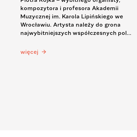
jazzu
kompozytora i profesora Akademii
Muzycznej im. Karola Lipińskiego we
dy
Wrocławiu. Artysta należy do grona
cy
najwybitniejszych współczesnych pol...
orzyć
8.
więcej