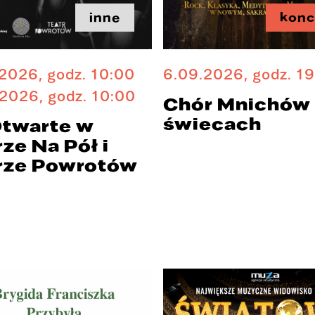
inne
konc
2026, godz. 10:00
6.09.2026, godz. 1
2026, godz. 10:00
Chór Mnichów 
świecach
Otwarte w
ze Na Pół i
rze Powrotów