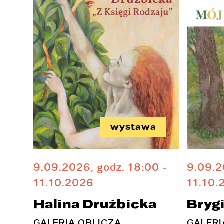
wystawa
9.09.2026, godz. 18:00 -
9.09.2
11.10.2026
11.10.
Halina Drużbicka
Bryg
GALERIA OBLICZA
GALERI