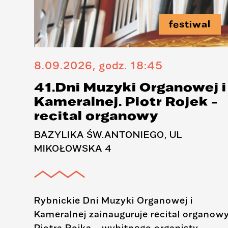
n
festiwal
8.09.2026, godz. 18:45
41.Dni Muzyki Organowej i
Kameralnej. Piotr Rojek -
m
recital organowy
e
BAZYLIKA ŚW.ANTONIEGO, UL
MIKOŁOWSKA 4
Rybnickie Dni Muzyki Organowej i
Kameralnej zainauguruje recital organow
Piotra Rojka – wybitnego organisty,