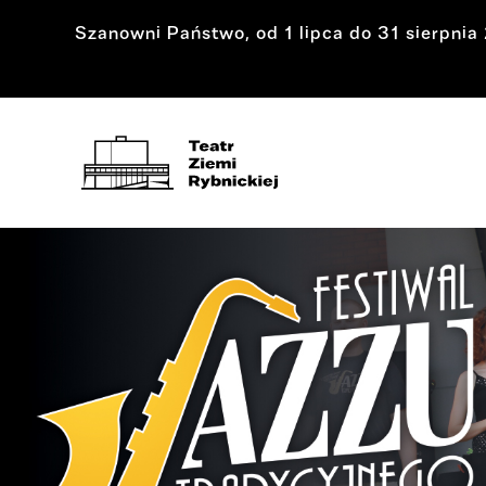
Szanowni Państwo, od 1 lipca do 31 sierpni