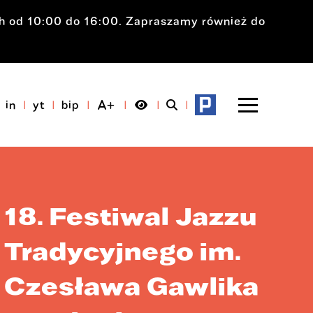
ch od 10:00 do 16:00. Zapraszamy również do
in
yt
bip
18. Festiwal Jazzu
Tradycyjnego im.
Czesława Gawlika