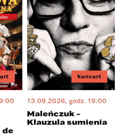
ert
koncert
19:00
13.09.2026, godz. 19:00
a
Maleńczuk -
Klauzula sumienia
 de