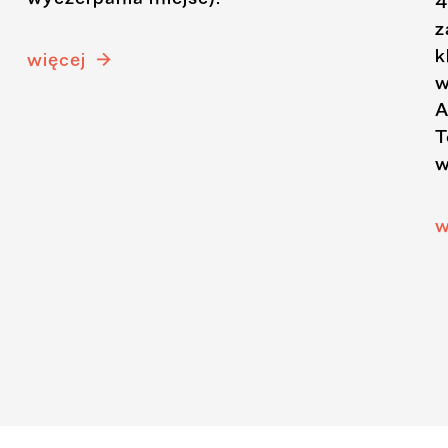
4
z
k
więcej
w
A
T
w
w