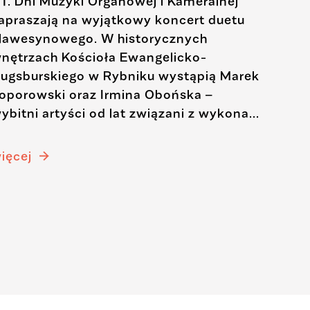
1. Dni Muzyki Organowej i Kameralnej
Konce
apraszają na wyjątkowy koncert duetu
Thoma
lawesynowego. W historycznych
jedną
nętrzach Kościoła Ewangelicko-
wyma
ugsburskiego w Rybniku wystąpią Marek
Powst
oporowski oraz Irmina Obońska –
wcześ
ybitni artyści od lat związani z wykona...
opier
doświ
ięcej
więce