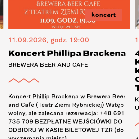
koncert
11.09.2026, godz. 19:00
1
Koncert Phillipa Brackena
BREWERA BEER AND CAFE
Koncert Phillip Brackena w Brewera Beer
K
and Cafe (Teatr Ziemi Rybnickiej) Wstęp
U
wolny, ale zalecana rezerwacja: +48 691
735 709 BEZPŁATNE WEJŚCIÓWKI DO
ODBIORU W KASIE BILETOWEJ TZR (do
y
wyczerpania miejsc).