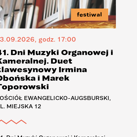
festiwal
3.09.2026, godz. 17:00
15.0
41. Dni Muzyki Organowej i
41.
Kameralnej. Duet
Kam
klawesynowy Irmina
Len
Obońska i Marek
kon
Toporowski
or
OŚCIÓŁ EWANGELICKO-AUGSBURSKI,
BAZY
L. MIEJSKA 12
MIKO