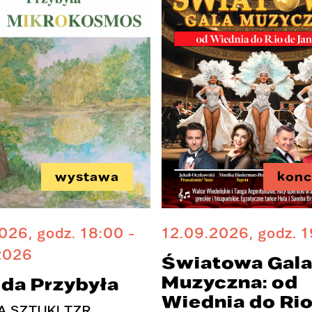
wystawa
konc
026, godz. 18:00 -
12.09.2026, godz. 
2026
Światowa Gal
Muzyczna: od
ida Przybyła
Wiednia do Rio
A SZTUKI TZR