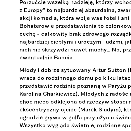
Porzućcie wszelką nadzieję, którzy wcho
z Europy" to najbardziej absurdalna, zw
akcji komedia, która wbije was fotel i an
Bohaterowie przedstawienia to członkow
cechę - całkowity brak zdrowego rozsądk
najbardziej ciepłymi i uroczymi ludźmi, j
nich nie skrzywdzi nawet muchy… No, pr
ewentualnie Babcia…
Młody i dobrze sytuowany Artur Sutton (
wraca do rodzinnego domu po kilku latac
przedstawić rodzinie poznaną w Paryżu p
Karolina Charkiewicz). Młodych z radości
choć nieco odklejona od rzeczywistości 
ekscentryczny ojciec (Marek Siudym), 
ogrodzie grywa w golfa przy użyciu świec
Wszystko wygląda świetnie, rodzinne sp