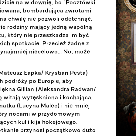
dzicie na widownię, bo "Pocztówki
ariowana, bombardująca zwrotami
i na chwilę nie pozwoli odetchnąć.
ie rodziny mający jedną wspólną
u, który nie przeszkadza im być
akich spotkacie. Przecież żadne z
zynajmniej niecelowo… No, może
Mateusz Łapka/ Krystian Pesta)
h podróży po Europie, aby
iękną Gillian (Aleksandra Radwan/
ą witają wytęskniona i kochająca,
matka (Lucyna Malec) i nie mniej
który nocami w przydomowym
ących kul i kija hokejowego.
otkanie przynosi początkowo dużo