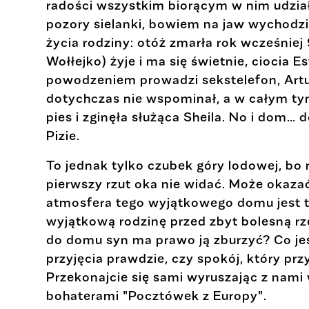
radości wszystkim biorącym w nim udział, 
pozory sielanki, bowiem na jaw wychodz
życia rodziny: otóż zmarła rok wcześniej
Wołłejko) żyje i ma się świetnie, ciocia E
powodzeniem prowadzi sekstelefon, Artur
dotychczas nie wspominał, a w całym tym
pies i zginęła służąca Sheila. No i dom
Pizie.
To jednak tylko czubek góry lodowej, bo 
pierwszy rzut oka nie widać. Może okazać
atmosfera tego wyjątkowego domu jest ty
wyjątkową rodzinę przed zbyt bolesną r
do domu syn ma prawo ją zburzyć? Co jes
przyjęcia prawdzie, czy spokój, który prz
Przekonajcie się sami wyruszając z nami
bohaterami "Pocztówek z Europy".