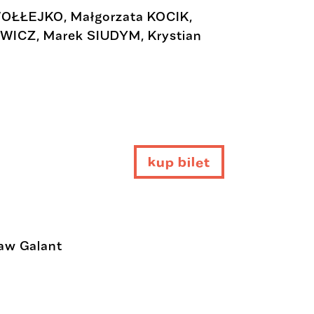
WOŁŁEJKO, Małgorzata KOCIK,
WICZ, Marek SIUDYM, Krystian
kup bilet
h
t
ław Galant
t
p
s