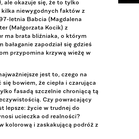
ale okazuje się, że to tylko
i kilka niewygodnych faktów z
 97-letnia Babcia (Magdalena
ster (Małgorzata Kocik) z
 ma brata bliźniaka, o którym
 bałaganie zapodział się gdzieś
… dom przypomina krzywą wieżę w
najważniejsze jest to, czego na
 się bowiem, że ciepła i czarująca
lko fasadą szczelnie chroniącą tą
zeczywistością. Czy powracający
t lepsze: życie w trudnej do
ynosi ucieczka od realności?
 w kolorową i zaskakującą podróż z