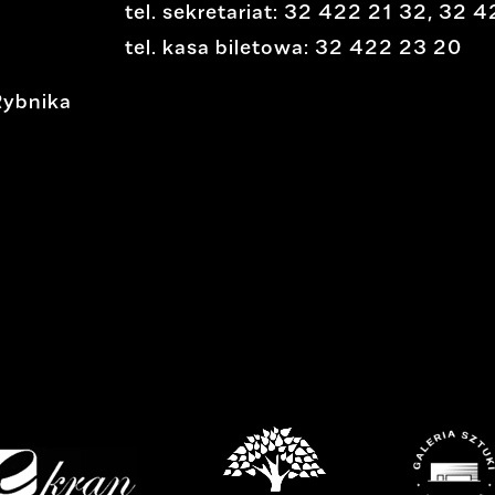
tel. sekretariat:
32 422 21 32
,
32 4
e
tel. kasa biletowa:
32 422 23 20
a
Rybnika
t
r
z
i
e
m
i
r
y