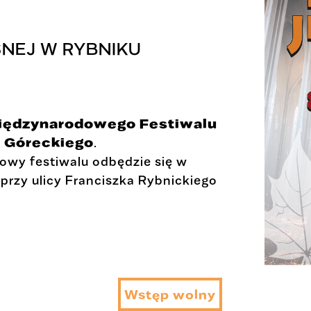
SNEJ W RYBNIKU
Międzynarodowego Festiwalu
. Góreckiego
.
łowy festiwalu odbędzie się w
 przy ulicy Franciszka Rybnickiego
Wstęp wolny