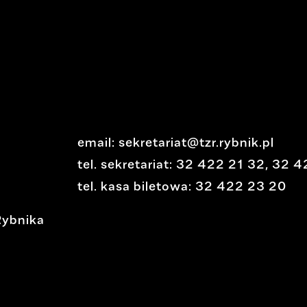
i
l
e
t
y
.
email:
sekretariat@tzr.rybnik.pl
tel. sekretariat:
32 422 21 32
,
32 4
t
tel. kasa biletowa:
32 422 23 20
e
Rybnika
a
t
r
z