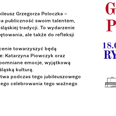
ileusz Grzegorza Poloczka –
yca publiczność swoim talentem,
ąskiej tradycji. To wydarzenie
towania, ale także do refleksji
cenie towarzyszyć będą
e: Katarzyna Piowczyk oraz
pomniane emocje, wyjątkową
ląską kulturą.
stwa podczas tego jubileuszowego
nego celebrowania tego ważnego