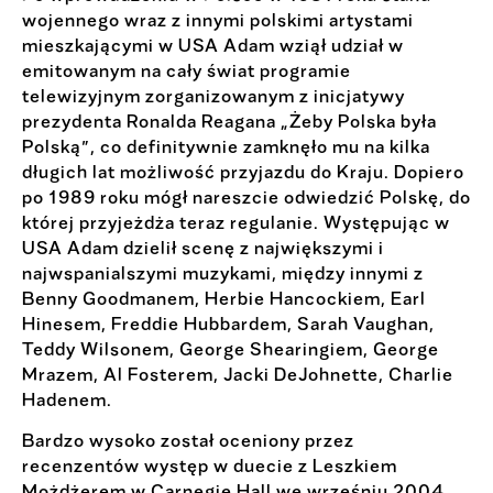
wojennego wraz z innymi polskimi artystami
mieszkającymi w USA Adam wziął udział w
emitowanym na cały świat programie
telewizyjnym zorganizowanym z inicjatywy
prezydenta Ronalda Reagana „Żeby Polska była
Polską”, co definitywnie zamknęło mu na kilka
długich lat możliwość przyjazdu do Kraju. Dopiero
po 1989 roku mógł nareszcie odwiedzić Polskę, do
której przyjeżdża teraz regulanie. Występując w
USA Adam dzielił scenę z największymi i
najwspanialszymi muzykami, między innymi z
Benny Goodmanem, Herbie Hancockiem, Earl
Hinesem, Freddie Hubbardem, Sarah Vaughan,
Teddy Wilsonem, George Shearingiem, George
Mrazem, Al Fosterem, Jacki DeJohnette, Charlie
Hadenem.
Bardzo wysoko został oceniony przez
recenzentów występ w duecie z Leszkiem
Możdżerem w Carnegie Hall we wrześniu 2004