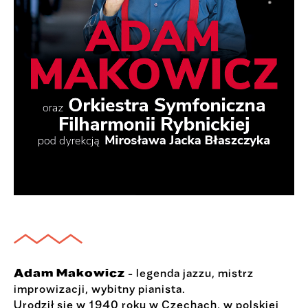
Adam Makowicz
- legenda jazzu, mistrz
improwizacji, wybitny pianista.
Urodził się w 1940 roku w Czechach, w polskiej