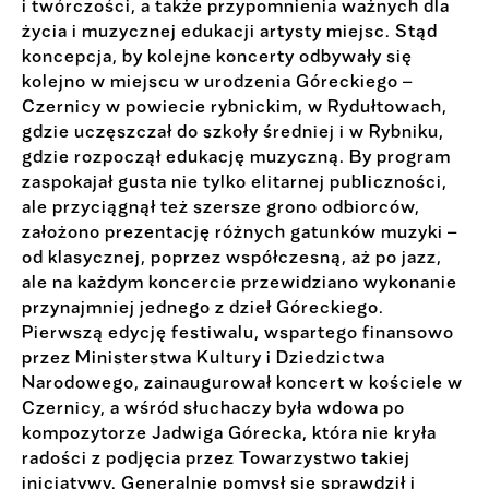
i twórczości, a także przypomnienia ważnych dla
życia i muzycznej edukacji artysty miejsc. Stąd
koncepcja, by kolejne koncerty odbywały się
kolejno w miejscu w urodzenia Góreckiego –
Czernicy w powiecie rybnickim, w Rydułtowach,
gdzie uczęszczał do szkoły średniej i w Rybniku,
gdzie rozpoczął edukację muzyczną. By program
zaspokajał gusta nie tylko elitarnej publiczności,
ale przyciągnął też szersze grono odbiorców,
założono prezentację różnych gatunków muzyki –
od klasycznej, poprzez współczesną, aż po jazz,
ale na każdym koncercie przewidziano wykonanie
przynajmniej jednego z dzieł Góreckiego.
Pierwszą edycję festiwalu, wspartego finansowo
przez Ministerstwa Kultury i Dziedzictwa
Narodowego, zainaugurował koncert w kościele w
Czernicy, a wśród słuchaczy była wdowa po
kompozytorze Jadwiga Górecka, która nie kryła
radości z podjęcia przez Towarzystwo takiej
inicjatywy. Generalnie pomysł się sprawdził i