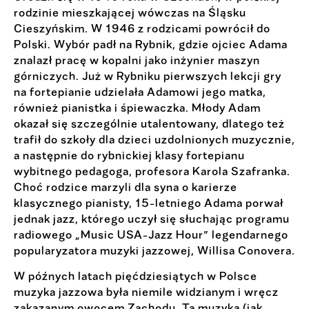
rodzinie mieszkającej wówczas na Śląsku
Cieszyńskim. W 1946 z rodzicami powrócił do
Polski. Wybór padł na Rybnik, gdzie ojciec Adama
znalazł pracę w kopalni jako inżynier maszyn
górniczych. Już w Rybniku pierwszych lekcji gry
na fortepianie udzielała Adamowi jego matka,
również pianistka i śpiewaczka. Młody Adam
okazał się szczególnie utalentowany, dlatego też
trafił do szkoły dla dzieci uzdolnionych muzycznie,
a następnie do rybnickiej klasy fortepianu
wybitnego pedagoga, profesora Karola Szafranka.
Choć rodzice marzyli dla syna o karierze
klasycznego pianisty, 15-letniego Adama porwał
jednak jazz, którego uczył się słuchając programu
radiowego „Music USA-Jazz Hour” legendarnego
popularyzatora muzyki jazzowej, Willisa Conovera.
W późnych latach pięćdziesiątych w Polsce
muzyka jazzowa była niemile widzianym i wręcz
zakazanym owocem Zachodu. Ta muzyka (jak