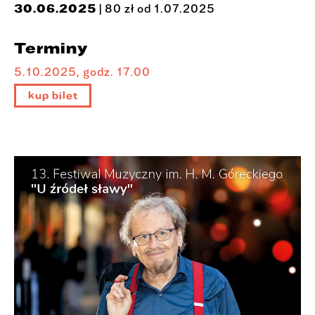
30.06.2025
| 80 zł od 1.07.2025
Terminy
5.10.2025, godz. 17.00
kup bilet
https://bilet
y.teatrziemir
ybnickiej.pl/
event/view/i
d/527105