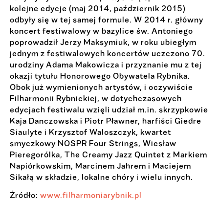
kolejne edycje (maj 2014, październik 2015)
odbyły się w tej samej formule. W 2014 r. główny
koncert festiwalowy w bazylice św. Antoniego
poprowadził Jerzy Maksymiuk, w roku ubiegłym
jednym z festiwalowych koncertów uczczono 70.
urodziny Adama Makowicza i przyznanie mu z tej
okazji tytułu Honorowego Obywatela Rybnika.
Obok już wymienionych artystów, i oczywiście
Filharmonii Rybnickiej, w dotychczasowych
edycjach festiwalu wzięli udział m.in. skrzypkowie
Kaja Danczowska i Piotr Pławner, harfiści Giedre
Siaulyte i Krzysztof Waloszczyk, kwartet
smyczkowy NOSPR Four Strings, Wiesław
Pieregorólka, The Creamy Jazz Quintet z Markiem
Napiórkowskim, Marcinem Jahrem i Maciejem
Sikałą w składzie, lokalne chóry i wielu innych.
Żródło:
www.filharmoniarybnik.pl