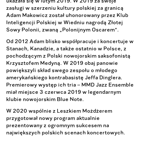
ukazała się w lutym 2019. W 2019 za swoje
zasługi w szerzeniu kultury polskiej za granicą
Adam Makowicz został uhonorowany przez Klub
Inteligencji Polskiej w Wiedniu nagrodą Złotej
Sowy Polonii, zwaną „Polonijnym Oscarem”.
Od 2012 Adam blisko współpracuje i koncertuje w
Stanach, Kanadzie, a także ostatnio w Polsce, z
pochodzącym z Polski nowojorskim saksofonistą
Krzysztofem Medyną. W 2019 obaj panowie
powiększyli skład swego zespołu o młodego
amerykańskiego kontrabasistę Jeffa Dinglera.
Premierowy występ ich tria – MMD Jazz Ensemble
miał miejsce 3 czerwca 2019 w legendarnym
klubie nowojorskim Blue Note.
W 2020 wspólnie z Leszkiem Możdżerem
przygotował nowy program aktualnie
prezentowany z ogromnym sukcesem na
największych polskich scenach koncertowych.