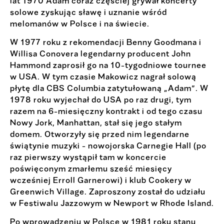
lat 1970 Adam coraz częściej grywał koncerty
solowe zyskując sławę i uznanie wśród
melomanów w Polsce i na świecie.
W 1977 roku z rekomendacji Benny Goodmana i
Willisa Conovera legendarny producent John
Hammond zaprosił go na 10-tygodniowe tournee
w USA. W tym czasie Makowicz nagrał solową
płytę dla CBS Columbia zatytułowaną „Adam”. W
1978 roku wyjechał do USA po raz drugi, tym
razem na 6-miesięczny kontrakt i od tego czasu
Nowy Jork, Manhattan, stał się jego stałym
domem. Otworzyły się przed nim legendarne
świątynie muzyki - nowojorska Carnegie Hall (po
raz pierwszy wystąpił tam w koncercie
poświęconym zmarłemu sześć miesięcy
wcześniej Erroll Garnerowi) i klub Cookery w
Greenwich Village. Zaproszony został do udziału
w Festiwalu Jazzowym w Newport w Rhode Island.
Po wprowadzeniu w Polsce w 1981 roku stanu