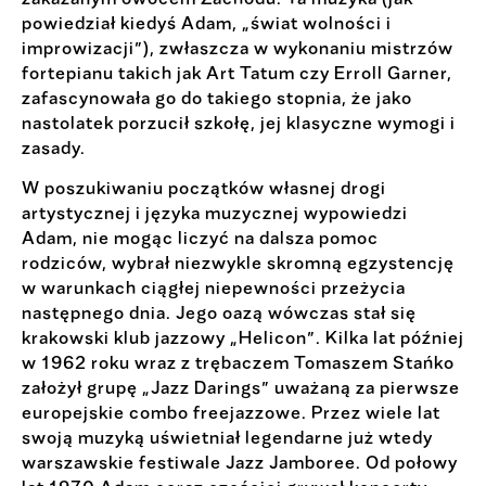
powiedział kiedyś Adam, „świat wolności i
improwizacji”), zwłaszcza w wykonaniu mistrzów
fortepianu takich jak Art Tatum czy Erroll Garner,
zafascynowała go do takiego stopnia, że jako
nastolatek porzucił szkołę, jej klasyczne wymogi i
zasady.
W poszukiwaniu początków własnej drogi
artystycznej i języka muzycznej wypowiedzi
Adam, nie mogąc liczyć na dalsza pomoc
rodziców, wybrał niezwykle skromną egzystencję
w warunkach ciągłej niepewności przeżycia
następnego dnia. Jego oazą wówczas stał się
krakowski klub jazzowy „Helicon”. Kilka lat później
w 1962 roku wraz z trębaczem Tomaszem Stańko
założył grupę „Jazz Darings” uważaną za pierwsze
europejskie combo freejazzowe. Przez wiele lat
swoją muzyką uświetniał legendarne już wtedy
warszawskie festiwale Jazz Jamboree. Od połowy