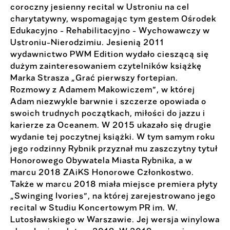
coroczny jesienny recital w Ustroniu na cel
charytatywny, wspomagając tym gestem Ośrodek
Edukacyjno - Rehabilitacyjno - Wychowawczy w
Ustroniu-Nierodzimiu. Jesienią 2011
wydawnictwo PWM Edition wydało cieszącą się
dużym zainteresowaniem czytelników książkę
Marka Strasza „Grać pierwszy fortepian.
Rozmowy z Adamem Makowiczem”, w której
Adam niezwykle barwnie i szczerze opowiada o
swoich trudnych początkach, miłości do jazzu i
karierze za Oceanem. W 2015 ukazało się drugie
wydanie tej poczytnej książki. W tym samym roku
jego rodzinny Rybnik przyznał mu zaszczytny tytuł
Honorowego Obywatela Miasta Rybnika, a w
marcu 2018 ZAiKS Honorowe Członkostwo.
Także w marcu 2018 miała miejsce premiera płyty
„Swinging Ivories”, na której zarejestrowano jego
recital w Studiu Koncertowym PR im. W.
Lutosławskiego w Warszawie. Jej wersja winylowa