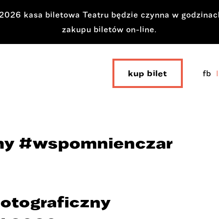
a 2026 kasa biletowa Teatru będzie czynna w godzina
zakupu biletów on-line.
kup bilet
fb
zny #wspomnienczar
otograficzny