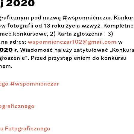
j 2020
ograficznym pod nazwą #wspomnienczar. Konkur
w fotografii od 13 roku życia wzwyż. Kompletne
prace konkursowe, 2) Karta zgłoszenia i 3)
 na adres:
wspomnienczar102@gmail.com
w
020 r.
Wiadomość należy zatytułować „Konkur
łoszenie”. Przed przystąpieniem do konkursu
inem.
nego #wspomnienczar
ograficznego
u Fotograficznego