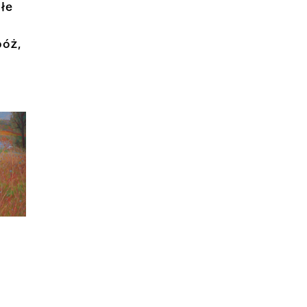
płe
bóż,