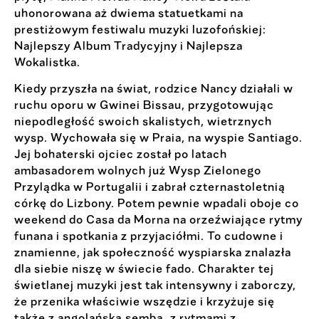
uhonorowana aż dwiema statuetkami na
prestiżowym festiwalu muzyki luzofońskiej:
Najlepszy Album Tradycyjny i Najlepsza
Wokalistka.
Kiedy przyszła na świat, rodzice Nancy działali w
ruchu oporu w Gwinei Bissau, przygotowując
niepodległość swoich skalistych, wietrznych
wysp. Wychowała się w Praia, na wyspie Santiago.
Jej bohaterski ojciec został po latach
ambasadorem wolnych już Wysp Zielonego
Przylądka w Portugalii i zabrał czternastoletnią
córkę do Lizbony. Potem pewnie wpadali oboje co
weekend do Casa da Morna na orzeźwiające rytmy
funana i spotkania z przyjaciółmi. To cudowne i
znamienne, jak społeczność wyspiarska znalazła
dla siebie niszę w świecie fado. Charakter tej
świetlanej muzyki jest tak intensywny i zaborczy,
że przenika właściwie wszędzie i krzyżuje się
także z angolańską sembą, z rytmami z