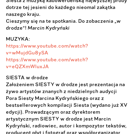
Siesta z muzyką kabowerdeńską najwyższej próby
dotrze tej jesieni do każdego nieomal zakątka
naszego kraju.
Cieszymy się na te spotkania. Do zobaczenia „w
drodze”!
Marcin Kydryński
MUZYKA:
https://www.youtube.com/watch?
v=wMujdGu8ySA
https://www.youtube.com/watch?
v=eQZXmWluxJA
SIESTA w drodze
Założeniem SIESTY w drodze jest prezentacja na
żywo artystów znanych z niedzielnych audycji
Pora Siesty Marcina Kydryńskiego oraz z
bestsellerowych kompilacji Siesta (wydano już XV
edycji). Prowadzącym oraz dyrektorem
artystycznym SIESTY w drodze jest Marcin
Kydryński, radiowiec, autor i kompozytor tekstów,
producent płyt i fotograf oraz współorganizator