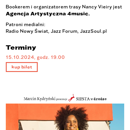
Bookerem i organizatorem trasy Nancy Vieiry jest
Agencja Artystyczna 4music.
Patroni medialni:
Radio Nowy Świat, Jazz Forum, JazzSoul.pl
Terminy
15.10.2024, godz. 19.00
kup bilet
https://bilet
yna.pl/event
/view/id/416
278