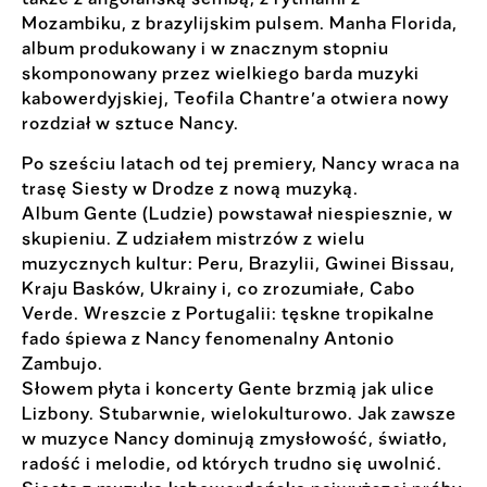
Mozambiku, z brazylijskim pulsem. Manha Florida,
album produkowany i w znacznym stopniu
skomponowany przez wielkiego barda muzyki
kabowerdyjskiej, Teofila Chantre’a otwiera nowy
rozdział w sztuce Nancy.
Po sześciu latach od tej premiery, Nancy wraca na
trasę Siesty w Drodze z nową muzyką.
Album Gente (Ludzie) powstawał niespiesznie, w
skupieniu. Z udziałem mistrzów z wielu
muzycznych kultur: Peru, Brazylii, Gwinei Bissau,
Kraju Basków, Ukrainy i, co zrozumiałe, Cabo
Verde. Wreszcie z Portugalii: tęskne tropikalne
fado śpiewa z Nancy fenomenalny Antonio
Zambujo.
Słowem płyta i koncerty Gente brzmią jak ulice
Lizbony. Stubarwnie, wielokulturowo. Jak zawsze
w muzyce Nancy dominują zmysłowość, światło,
radość i melodie, od których trudno się uwolnić.