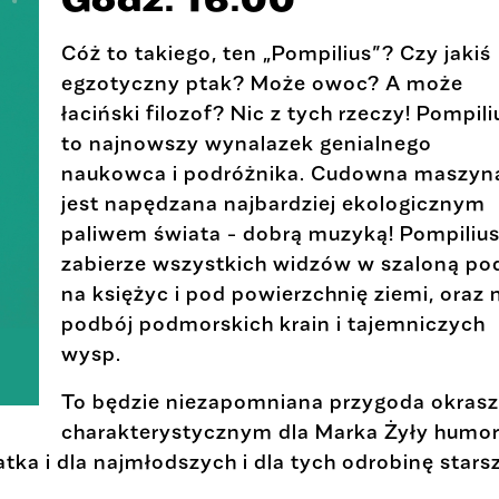
Cóż to takiego, ten „Pompilius”? Czy jakiś
egzotyczny ptak? Może owoc? A może
łaciński filozof? Nic z tych rzeczy! Pompili
to najnowszy wynalazek genialnego
naukowca i podróżnika. Cudowna maszyn
jest napędzana najbardziej ekologicznym
paliwem świata - dobrą muzyką! Pompiliu
zabierze wszystkich widzów w szaloną po
na księżyc i pod powierzchnię ziemi, oraz 
podbój podmorskich krain i tajemniczych
wysp.
To będzie niezapomniana przygoda okras
charakterystycznym dla Marka Żyły humo
ka i dla najmłodszych i dla tych odrobinę stars