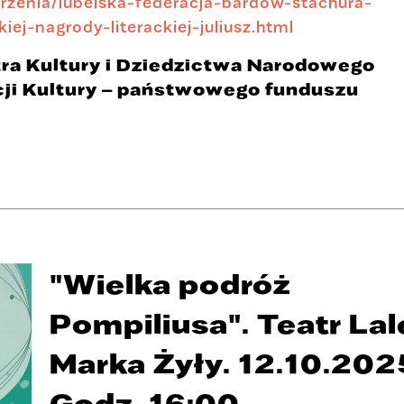
arzenia/lubelska-federacja-bardow-stachura-
ej-nagrody-literackiej-juliusz.html
ra Kultury i Dziedzictwa Narodowego
ji Kultury – państwowego funduszu
"Wielka podróż
Pompiliusa". Teatr Lal
Marka Żyły. 12.10.202
Godz. 16:00