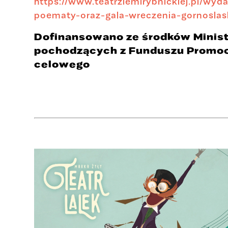
https://www.teatrziemirybnickiej.pl/wyd
poematy-oraz-gala-wreczenia-gornoslaski
Dofinansowano ze środków Minist
pochodzących z Funduszu Promoc
celowego