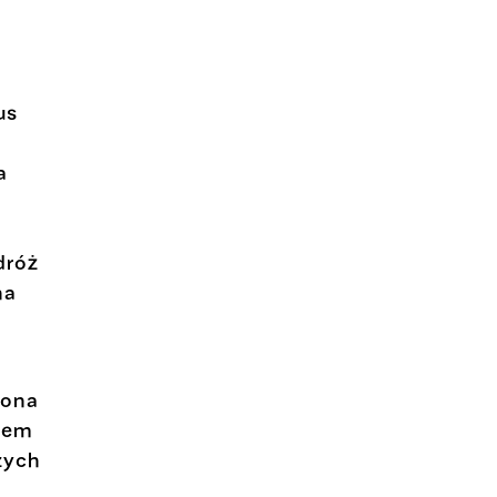
us
a
s
dróż
na
zona
rem
zych