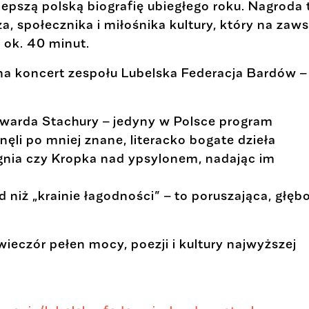
jlepszą polską biografię ubiegłego roku. Nagroda 
za, społecznika i miłośnika kultury, który na zaw
a ok. 40 minut.
a koncert zespołu Lubelska Federacja Bardów –
warda Stachury – jedyny w Polsce program
ęli po mniej znane, literacko bogate dzieła
ognia czy Kropka nad ypsylonem, nadając im
d niż „krainie łagodności” – to poruszająca, głębo
 wieczór pełen mocy, poezji i kultury najwyższej