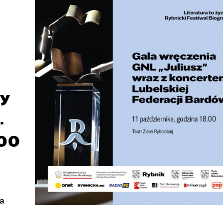
dy
.
:00
n
ta