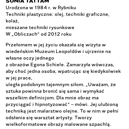
SONIA TATTAM
Urodzona w 1984 r. w Rybniku
Techniki plastyczne: olej, techniki graficzne,
kolaż,
mieszane techniki rysunkowe
W „Obliczach” od 2012 roku
Przełomem w jej życiu okazała się wizyta w
wiedeńskim Muzeum Leopoldów i ujrzenie na
własne oczy jednego
z obrazów Egona Schiele. Zamarzyła wówczas,
aby choć jedna osoba, wpatrując się kiedykolwiek
w jej prace,
uległa podobnym tajemnym siłom. „Uważam, że
sztuka powinna bronić się sama i wymykać
wszelkim definicjom. Dla mnie obraz ma
przyciągać i hipnotyzować” – mówi. Jej ulubioną
techniką jest malarstwo olejne. To w nim w pełni
odsłania się warsztat artysty. Tworzy
wielkoformatowe obrazy malowane szpachlą.